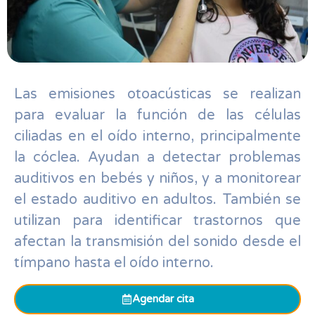
Las emisiones otoacústicas se realizan
para evaluar la función de las células
ciliadas en el oído interno, principalmente
la cóclea. Ayudan a detectar problemas
auditivos en bebés y niños, y a monitorear
el estado auditivo en adultos. También se
utilizan para identificar trastornos que
afectan la transmisión del sonido desde el
tímpano hasta el oído interno.
Agendar cita