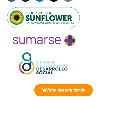
Miembros de:
Visita nuestra tienda
© 2025 Fundación Oír es Vivir. Todos los derechos
reservados. |
Términos
|
Desuscribirse