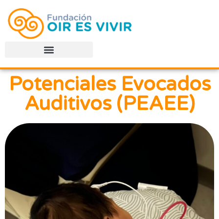
Potenciales Evocados
Auditivos (PEAEE)