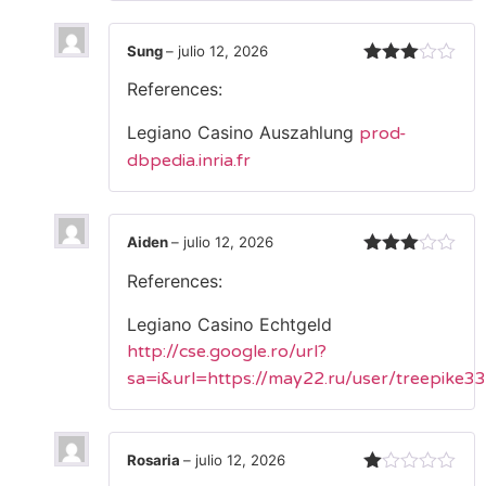
Sung
–
julio 12, 2026
Valorado
References:
con
3
de 5
Legiano Casino Auszahlung
prod-
dbpedia.inria.fr
Aiden
–
julio 12, 2026
Valorado
References:
con
3
de 5
Legiano Casino Echtgeld
http://cse.google.ro/url?
sa=i&url=https://may22.ru/user/treepike33
Rosaria
–
julio 12, 2026
Valorado