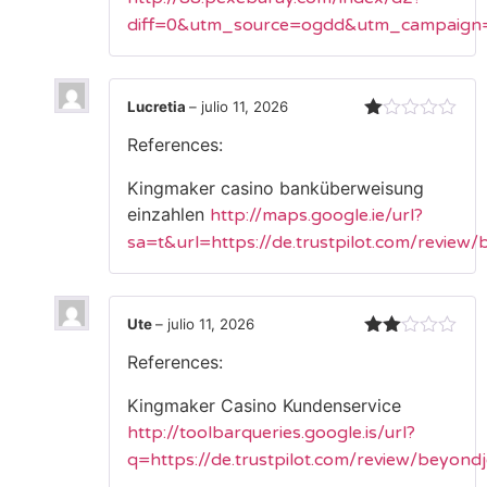
diff=0&utm_source=ogdd&utm_campaign=2
Lucretia
–
julio 11, 2026
Valorado
References:
con
1
de
Kingmaker casino banküberweisung
5
einzahlen
http://maps.google.ie/url?
sa=t&url=https://de.trustpilot.com/review/
Ute
–
julio 11, 2026
Valorado
References:
con
2
de
5
Kingmaker Casino Kundenservice
http://toolbarqueries.google.is/url?
q=https://de.trustpilot.com/review/beyondj