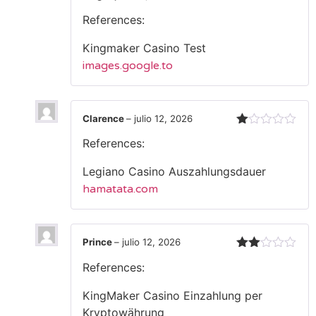
Valorado
References:
con
5
de 5
Kingmaker Casino Test
images.google.to
Clarence
–
julio 12, 2026
Valorado
References:
con
1
de
Legiano Casino Auszahlungsdauer
5
hamatata.com
Prince
–
julio 12, 2026
Valorado
References:
con
2
de
5
KingMaker Casino Einzahlung per
Kryptowährung