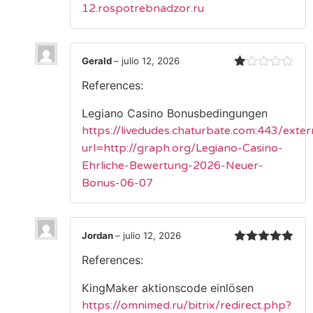
12.rospotrebnadzor.ru
Gerald
–
julio 12, 2026
Valorado
References:
con
1
de
Legiano Casino Bonusbedingungen
5
https://livedudes.chaturbate.com:443/exter
url=http://graph.org/Legiano-Casino-
Ehrliche-Bewertung-2026-Neuer-
Bonus-06-07
Jordan
–
julio 12, 2026
Valorado
References:
con
5
de 5
KingMaker aktionscode einlösen
https://omnimed.ru/bitrix/redirect.php?