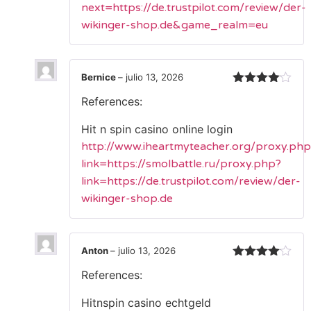
next=https://de.trustpilot.com/review/der-
wikinger-shop.de&game_realm=eu
Bernice
–
julio 13, 2026
Valorado
References:
con
4
de
5
Hit n spin casino online login
http://www.iheartmyteacher.org/proxy.php
link=https://smolbattle.ru/proxy.php?
link=https://de.trustpilot.com/review/der-
wikinger-shop.de
Anton
–
julio 13, 2026
Valorado
References:
con
4
de
5
Hitnspin casino echtgeld