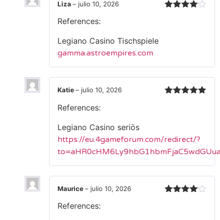
Liza
–
julio 10, 2026
Valorado
References:
con
4
de
5
Legiano Casino Tischspiele
gamma.astroempires.com
Katie
–
julio 10, 2026
Valorado
References:
con
5
de 5
Legiano Casino seriös
https://eu.4gameforum.com/redirect/?
to=aHR0cHM6Ly9hbG1hbmFjaC5wdGUua
Maurice
–
julio 10, 2026
Valorado
References:
con
4
de
5