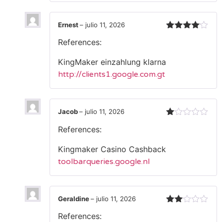
Ernest
–
julio 11, 2026
Valorado
References:
con
4
de
5
KingMaker einzahlung klarna
http://clients1.google.com.gt
Jacob
–
julio 11, 2026
Valorado
References:
con
1
de
Kingmaker Casino Cashback
5
toolbarqueries.google.nl
Geraldine
–
julio 11, 2026
Valorado
References:
con