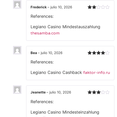
Frederick
–
julio 10, 2026
Valorado
References:
con
2
de
5
Legiano Casino Mindestauszahlung
thesamba.com
Bea
–
julio 10, 2026
Valorado
References:
con
4
de
5
Legiano Casino Cashback
faktor-info.ru
Jeanette
–
julio 10, 2026
Valorado
References:
con
3
de 5
Legiano Casino Mindesteinzahlung