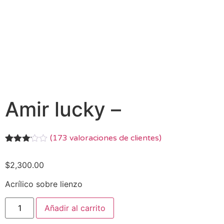
Amir lucky –
(
173
valoraciones de clientes)
Valorado
173
con
$
2,300.00
3.05
de
5 en
base
Acrílico sobre lienzo
a
valoraciones
de
Añadir al carrito
clientes