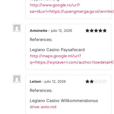
http://www.google.ro/url?
sa=t&url=https://upangmarga.go.id/annbi
Antoinette
–
julio 12, 2026
Valorado
References:
con
5
de 5
Legiano Casino Paysafecard
http://maps.google.ml/url?
q=https://wptavern.com/author/toedetail4
Leilani
–
julio 12, 2026
Valorado
References:
con
2
de
5
Legiano Casino Willkommensbonus
drive-avto.md