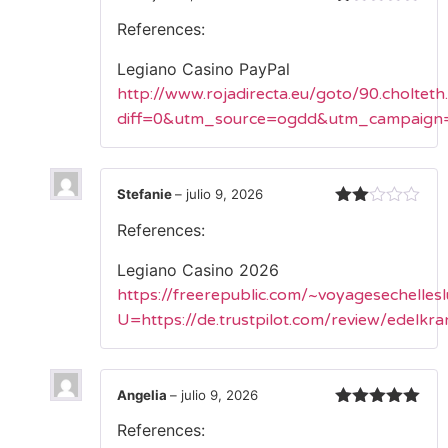
Valorado
References:
con
1
de
Legiano Casino PayPal
5
http://www.rojadirecta.eu/goto/90.choltet
diff=0&utm_source=ogdd&utm_campaign=
Stefanie
–
julio 9, 2026
Valorado
References:
con
2
de
5
Legiano Casino 2026
https://freerepublic.com/~voyagesechelles
U=https://de.trustpilot.com/review/edelkra
Angelia
–
julio 9, 2026
Valorado
References:
con
5
de 5