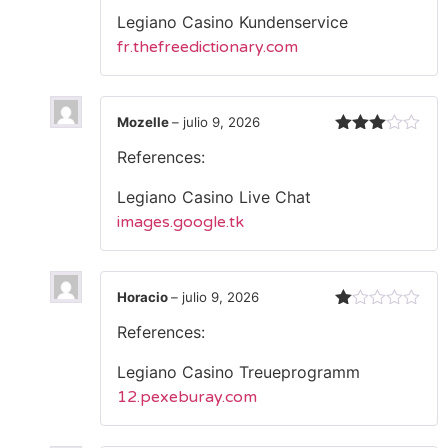
Legiano Casino Kundenservice
fr.thefreedictionary.com
Mozelle
–
julio 9, 2026
Valorado
References:
con
3
de 5
Legiano Casino Live Chat
images.google.tk
Horacio
–
julio 9, 2026
Valorado
References:
con
1
de
Legiano Casino Treueprogramm
5
12.pexeburay.com