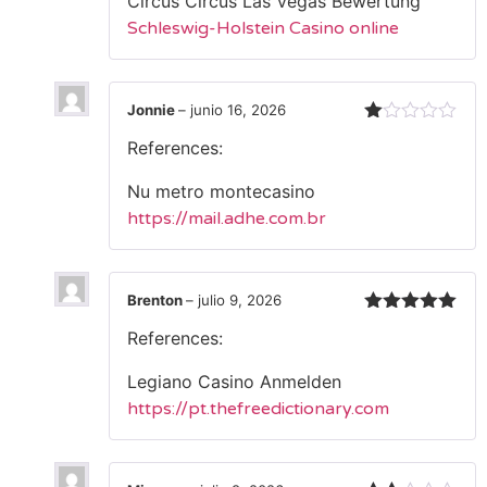
Circus Circus Las Vegas Bewertung
Schleswig-Holstein Casino online
Jonnie
–
junio 16, 2026
Valorado
References:
con
1
de
Nu metro montecasino
5
https://mail.adhe.com.br
Brenton
–
julio 9, 2026
Valorado
References:
con
5
de 5
Legiano Casino Anmelden
https://pt.thefreedictionary.com