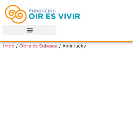
/
/ Amir lucky –
Inicio
Obra de Subasta