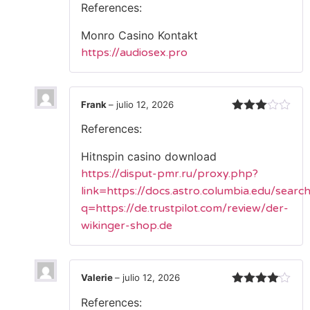
References:
con
1
de
Monro Casino Kontakt
5
https://audiosex.pro
Frank
–
julio 12, 2026
Valorado
References:
con
3
de 5
Hitnspin casino download
https://disput-pmr.ru/proxy.php?
link=https://docs.astro.columbia.edu/searc
q=https://de.trustpilot.com/review/der-
wikinger-shop.de
Valerie
–
julio 12, 2026
Valorado
References:
con
4
de