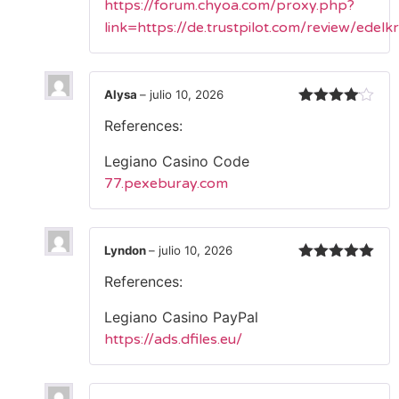
https://forum.chyoa.com/proxy.php?
link=https://de.trustpilot.com/review/edelk
Alysa
–
julio 10, 2026
Valorado
References:
con
4
de
5
Legiano Casino Code
77.pexeburay.com
Lyndon
–
julio 10, 2026
Valorado
References:
con
5
de 5
Legiano Casino PayPal
https://ads.dfiles.eu/