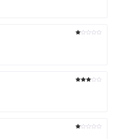
1
de
5
Valorado
con
1
de
5
Valorado
con
3
de 5
Valorado
con