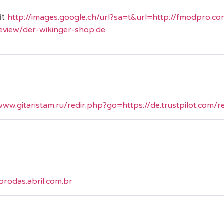
it
http://images.google.ch/url?sa=t&url=http://fmodpro.c
/review/der-wikinger-shop.de
www.gitaristam.ru/redir.php?go=https://de.trustpilot.com/
orodas.abril.com.br