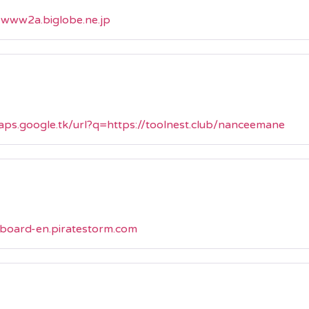
e
www2a.biglobe.ne.jp
aps.google.tk/url?q=https://toolnest.club/nanceemane
/board-en.piratestorm.com