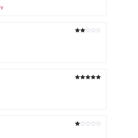
1
de
ey
5
Valorado
con
2
de
5
Valorado
con
5
de 5
Valorado
con