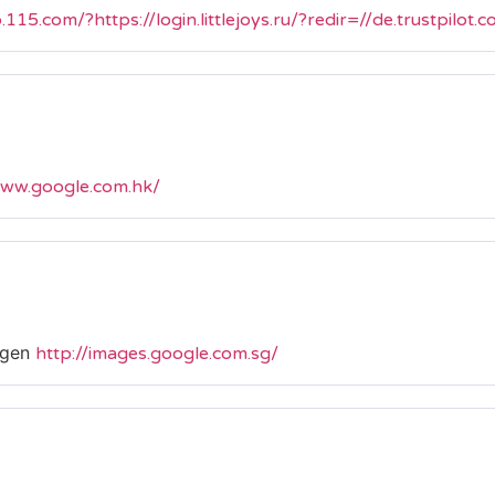
o.115.com/?https://login.littlejoys.ru/?redir=//de.trustpilo
www.google.com.hk/
ngen
http://images.google.com.sg/