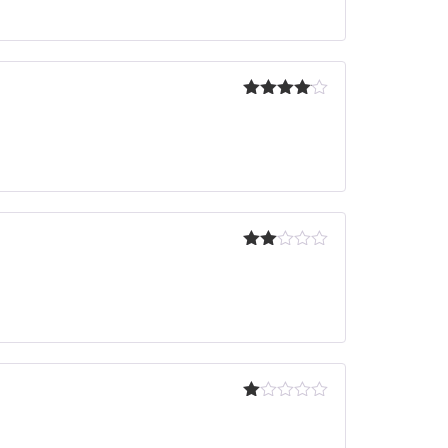
5
Valorado
con
4
de
5
Valorado
con
2
de
5
Valorado
con
1