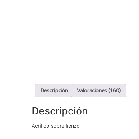
Descripción
Valoraciones (160)
Descripción
Acrílico sobre lienzo