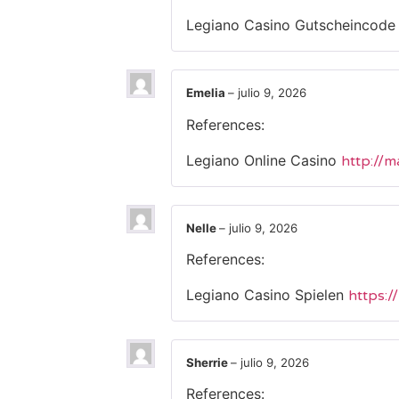
Legiano Casino Gutscheincod
Emelia
–
julio 9, 2026
References:
Legiano Online Casino
http://m
Nelle
–
julio 9, 2026
References:
Legiano Casino Spielen
https:/
Sherrie
–
julio 9, 2026
References: