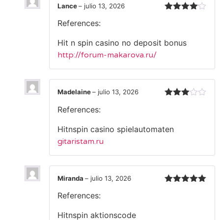
Lance
–
julio 13, 2026
Valorado
References:
con
4
de
5
Hit n spin casino no deposit bonus
http://forum-makarova.ru/
Madelaine
–
julio 13, 2026
Valorado
References:
con
3
de 5
Hitnspin casino spielautomaten
gitaristam.ru
Miranda
–
julio 13, 2026
Valorado
References:
con
5
de 5
Hitnspin aktionscode