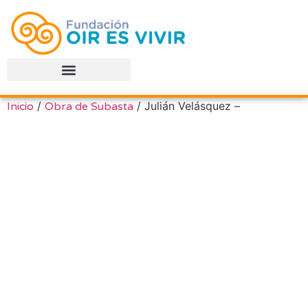
/
/ Julián Velásquez –
Inicio
Obra de Subasta