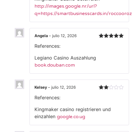
http://images.google.nr/url?
q=https://smartbusinesscards.in/roccooro
Angela
–
julio 12, 2026
Valorado
References:
con
5
de 5
Legiano Casino Auszahlung
book.douban.com
Kelsey
–
julio 12, 2026
Valorado
References:
con
2
de
5
Kingmaker casino registrieren und
einzahlen
google.co.ug