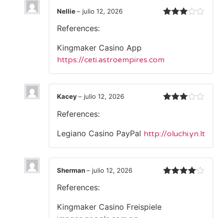
Nellie
–
julio 12, 2026
Valorado
References:
con
3
de 5
Kingmaker Casino App
https://ceti.astroempires.com
Kacey
–
julio 12, 2026
Valorado
References:
con
3
de 5
Legiano Casino PayPal
http://oluchi.yn.lt
Sherman
–
julio 12, 2026
Valorado
References:
con
4
de
5
Kingmaker Casino Freispiele