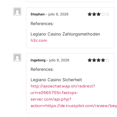
Stephan
–
julio 9, 2026
Valorado
References:
con
3
de 5
Legiano Casino Zahlungsmethoden
h3c.com
Ingeborg
–
julio 9, 2026
Valorado
References:
con
4
de
5
Legiano Casino Sicherheit
http://asoechat.wap.sh/redirect?
url=s0565755c.fastvps-
server.com/api.php?
action=https://de.trustpilot.com/review/be