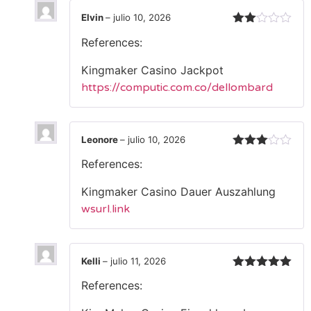
Elvin
–
julio 10, 2026
Valorado
References:
con
2
de
5
Kingmaker Casino Jackpot
https://computic.com.co/dellombard
Leonore
–
julio 10, 2026
Valorado
References:
con
3
de 5
Kingmaker Casino Dauer Auszahlung
wsurl.link
Kelli
–
julio 11, 2026
Valorado
References:
con
5
de 5