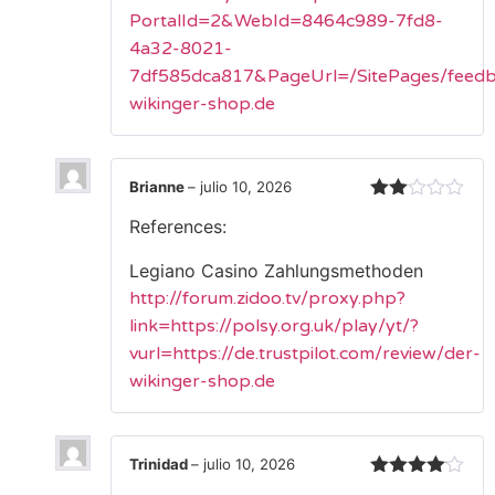
PortalId=2&WebId=8464c989-7fd8-
4a32-8021-
7df585dca817&PageUrl=/SitePages/feedbac
wikinger-shop.de
Brianne
–
julio 10, 2026
Valorado
References:
con
2
de
5
Legiano Casino Zahlungsmethoden
http://forum.zidoo.tv/proxy.php?
link=https://polsy.org.uk/play/yt/?
vurl=https://de.trustpilot.com/review/der-
wikinger-shop.de
Trinidad
–
julio 10, 2026
Valorado