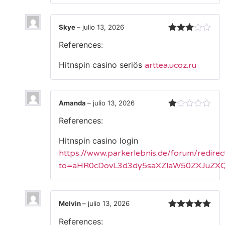
Skye
–
julio 13, 2026
Valorado
References:
con
3
de 5
Hitnspin casino seriös
arttea.ucoz.ru
Amanda
–
julio 13, 2026
Valorado
References:
con
1
de
Hitnspin casino login
5
https://www.parkerlebnis.de/forum/redirec
to=aHR0cDovL3d3dy5saXZlaW50ZXJuZ
Melvin
–
julio 13, 2026
Valorado
References:
con
5
de 5