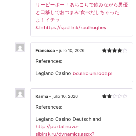
リーピーポー！あちこちで飲みながら男優
と口移しでおつまみ’食べだしちゃった
よ！イチャ
&l=https://spd.link/raulhughey
Francisca
–
julio 10, 2026
Valorado
References:
con
4
de
5
Legiano Casino
bcul.lib.uni.lodz.pl
Karma
–
julio 10, 2026
Valorado
References:
con
2
de
5
Legiano Casino Deutschland
http://portal.novo-
sibirsk.ru/dynamics.aspx?