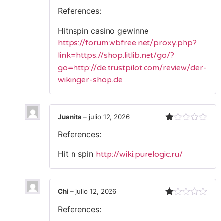
Valorado
References:
con
4
de
5
Hitnspin casino gewinne
https://forum.wbfree.net/proxy.php?
link=https://shop.litlib.net/go/?
go=http://de.trustpilot.com/review/der-
wikinger-shop.de
Juanita
–
julio 12, 2026
Valorado
References:
con
1
de
Hit n spin
http://wiki.purelogic.ru/
5
Chi
–
julio 12, 2026
Valorado
References:
con
1