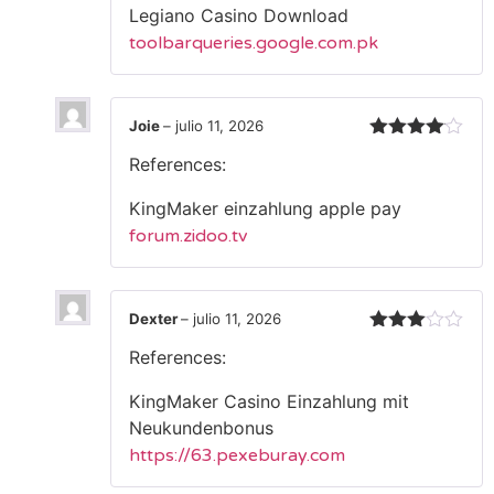
5
Legiano Casino Download
toolbarqueries.google.com.pk
Joie
–
julio 11, 2026
Valorado
References:
con
4
de
5
KingMaker einzahlung apple pay
forum.zidoo.tv
Dexter
–
julio 11, 2026
Valorado
References:
con
3
de 5
KingMaker Casino Einzahlung mit
Neukundenbonus
https://63.pexeburay.com