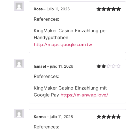
Ross
–
julio 11, 2026
Valorado
References:
con
5
de 5
KingMaker Casino Einzahlung per
Handyguthaben
http://maps.google.com.tw
Ismael
–
julio 11, 2026
Valorado
References:
con
2
de
5
KingMaker Casino Einzahlung mit
Google Pay
https://m.anwap.love/
Karma
–
julio 11, 2026
Valorado
References:
con
5
de 5