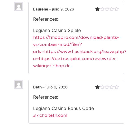
Laurene
–
julio 9, 2026
Valorado
References:
con
1
de
Legiano Casino Spiele
5
https://fmodpro.com/download-plants-
vs-zombies-mod/file/?
urls=https://www.flashback.org/leave.php?
u=https://de.trustpilot.com/review/der-
wikinger-shop.de
Beth
–
julio 9, 2026
Valorado
References:
con
1
de
Legiano Casino Bonus Code
5
37.cholteth.com