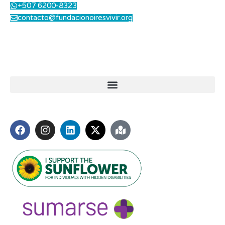
+507 6200-8323
contacto@fundacionoiresvivir.org
Lunes a Viernes: 8.00 am a 1.00 pm - 2.00 pm a 5.00 pm
Sábados: 8.00 am a 12.00 md
Enlaces útiles
Síguenos
Miembros de: