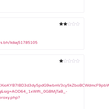
5
Valorado
con
2
de
5
rs.bh/lidiaj51785105
Valorado
con
1
de
5
XKioKYB7IBD3d3dy5pdG9wbmV3cy5kZboBCWdmcF9pb
sig=AOD64_1xWlft_0GBMjTaB_-
proxy.php?