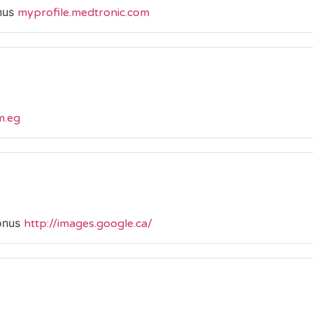
nus
myprofile.medtronic.com
m.eg
onus
http://images.google.ca/