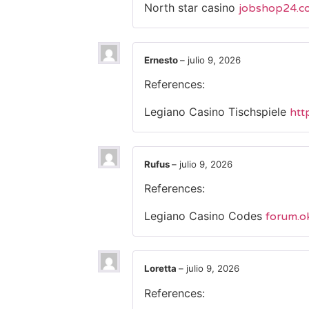
North star casino
jobshop24.c
Ernesto
–
julio 9, 2026
References:
Legiano Casino Tischspiele
htt
Rufus
–
julio 9, 2026
References:
Legiano Casino Codes
forum.o
Loretta
–
julio 9, 2026
References: