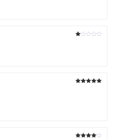
2
de
5
Valorado
con
1
de
5
Valorado
con
5
de 5