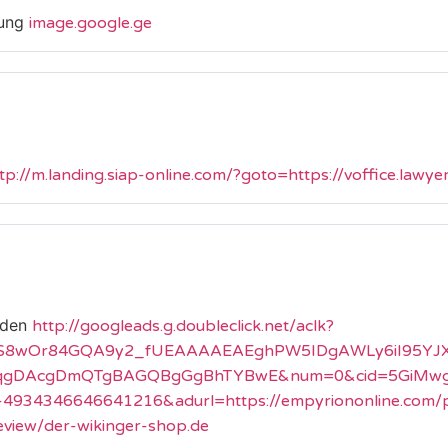
lung
image.google.ge
tp://m.landing.siap-online.com/?goto=https://voffice.lawye
oden
http://googleads.g.doubleclick.net/aclk?
SS8wOr84GQA9y2_fUEAAAAEAEghPW5IDgAWLy6iI95YJ
DAcgDmQTgBAGQBgGgBhTYBwE&num=0&cid=5GiMwg&
4934346646641216&adurl=https://empyriononline.com/
/review/der-wikinger-shop.de