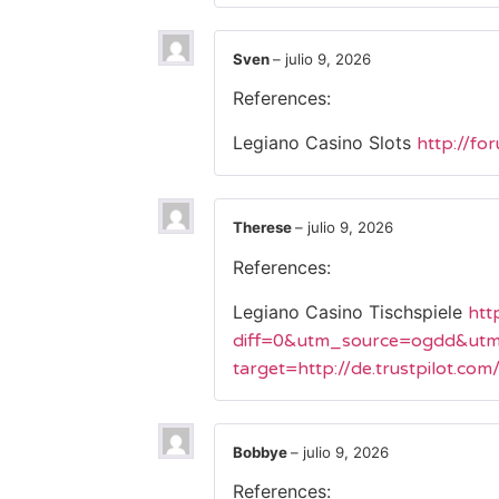
Sven
–
julio 9, 2026
References:
Legiano Casino Slots
http://fo
Therese
–
julio 9, 2026
References:
Legiano Casino Tischspiele
htt
diff=0&utm_source=ogdd&utm
target=http://de.trustpilot.co
Bobbye
–
julio 9, 2026
References: