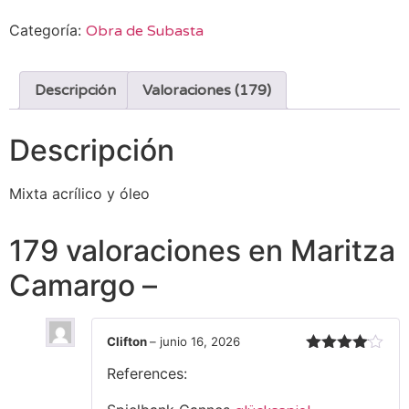
Categoría:
Obra de Subasta
Descripción
Valoraciones (179)
Descripción
Mixta acrílico y óleo
179 valoraciones en
Maritza
Camargo –
Clifton
–
junio 16, 2026
Valorado
References:
con
4
de
5