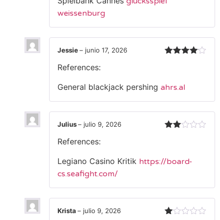
Spielbank Cannes
glücksspiel
weissenburg
Jessie
–
junio 17, 2026
Valorado
References:
con
4
de
5
General blackjack pershing
ahrs.al
Julius
–
julio 9, 2026
Valorado
References:
con
2
de
5
Legiano Casino Kritik
https://board-
cs.seafight.com/
Krista
–
julio 9, 2026