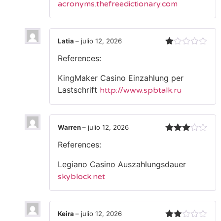
acronyms.thefreedictionary.com
Latia
–
julio 12, 2026
Valorado
References:
con
1
de
KingMaker Casino Einzahlung per
5
Lastschrift
http://www.spbtalk.ru
Warren
–
julio 12, 2026
Valorado
References:
con
3
de 5
Legiano Casino Auszahlungsdauer
skyblock.net
Keira
–
julio 12, 2026