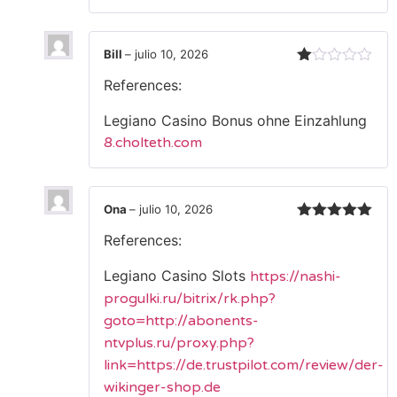
Bill
–
julio 10, 2026
Valorado
References:
con
1
de
Legiano Casino Bonus ohne Einzahlung
5
8.cholteth.com
Ona
–
julio 10, 2026
Valorado
References:
con
5
de 5
Legiano Casino Slots
https://nashi-
progulki.ru/bitrix/rk.php?
goto=http://abonents-
ntvplus.ru/proxy.php?
link=https://de.trustpilot.com/review/der-
wikinger-shop.de