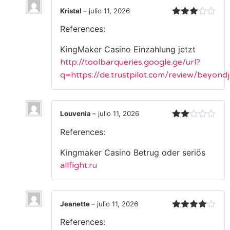
Kristal
–
julio 11, 2026
Valorado
References:
con
3
de 5
KingMaker Casino Einzahlung jetzt
http://toolbarqueries.google.ge/url?
q=https://de.trustpilot.com/review/beyondj
Louvenia
–
julio 11, 2026
Valorado
References:
con
2
de
5
Kingmaker Casino Betrug oder seriös
allfight.ru
Jeanette
–
julio 11, 2026
Valorado
References:
con
4
de