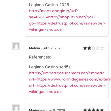
Legiano Casino 2026
http://maps.google.iq/url?
sa=t&url=http://shop.litlib.net/go/?
go=https://de.trustpilot.com/review/der-
wikinger-shop.de
Melvin
–
julio 9, 2026
Valorado
References:
con
2
de
5
Legiano Casino seriös
https://embed.gosugamers.net/embed?
url=https://www.ironhidegames.com/extern
url=https://de.trustpilot.com/review/der-
wikinger-shop.de
Marjorie
–
julio 9, 2026