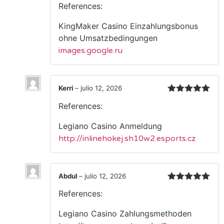
Valorado
References:
con
2
de
5
KingMaker Casino Einzahlungsbonus
ohne Umsatzbedingungen
images.google.ru
Kerri
–
julio 12, 2026
Valorado
References:
con
5
de 5
Legiano Casino Anmeldung
http://inlinehokej.sh10w2.esports.cz
Abdul
–
julio 12, 2026
Valorado
References:
con
5
de 5
Legiano Casino Zahlungsmethoden