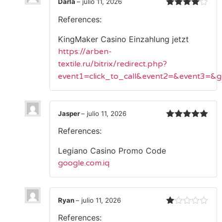
Darla
–
julio 11, 2026
Valorado
References:
con
4
de
5
KingMaker Casino Einzahlung jetzt
https://arben-
textile.ru/bitrix/redirect.php?
event1=click_to_call&event2=&event3=&go
Jasper
–
julio 11, 2026
Valorado
References:
con
5
de 5
Legiano Casino Promo Code
google.com.iq
Ryan
–
julio 11, 2026
Valorado
References:
con