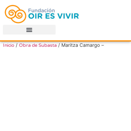
/
/ Maritza Camargo –
Inicio
Obra de Subasta