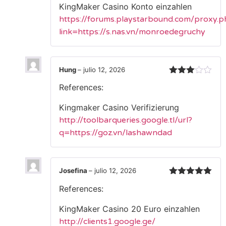
5
KingMaker Casino Konto einzahlen
https://forums.playstarbound.com/proxy.
link=https://s.nas.vn/monroedegruchy
Hung
–
julio 12, 2026
Valorado
References:
con
3
de 5
Kingmaker Casino Verifizierung
http://toolbarqueries.google.tl/url?
q=https://goz.vn/lashawndad
Josefina
–
julio 12, 2026
Valorado
References:
con
5
de 5
KingMaker Casino 20 Euro einzahlen
http://clients1.google.ge/