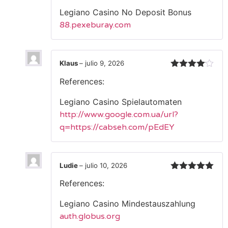
2
de
5
Legiano Casino No Deposit Bonus
88.pexeburay.com
Klaus
–
julio 9, 2026
Valorado
References:
con
4
de
5
Legiano Casino Spielautomaten
http://www.google.com.ua/url?
q=https://cabseh.com/pEdEY
Ludie
–
julio 10, 2026
Valorado
References:
con
5
de 5
Legiano Casino Mindestauszahlung
auth.globus.org