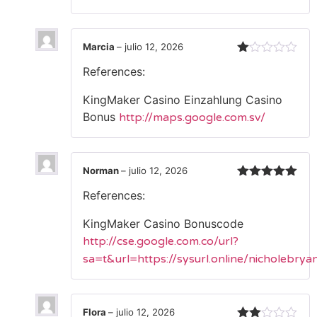
Marcia
–
julio 12, 2026
Valorado
References:
con
1
de
KingMaker Casino Einzahlung Casino
5
Bonus
http://maps.google.com.sv/
Norman
–
julio 12, 2026
Valorado
References:
con
5
de 5
KingMaker Casino Bonuscode
http://cse.google.com.co/url?
sa=t&url=https://sysurl.online/nicholebrya
Flora
–
julio 12, 2026