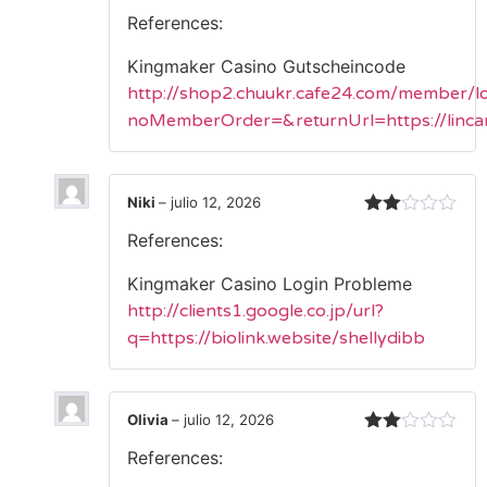
Valorado
References:
con
2
de
5
Kingmaker Casino Gutscheincode
http://shop2.chuukr.cafe24.com/member/lo
noMemberOrder=&returnUrl=https://linca
Niki
–
julio 12, 2026
Valorado
References:
con
2
de
5
Kingmaker Casino Login Probleme
http://clients1.google.co.jp/url?
q=https://biolink.website/shellydibb
Olivia
–
julio 12, 2026
Valorado
References:
con
2
de