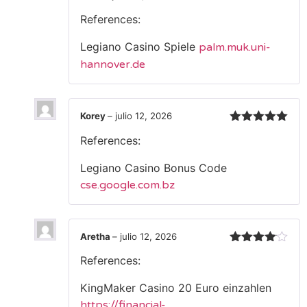
Valorado
References:
con
2
de
5
Legiano Casino Spiele
palm.muk.uni-
hannover.de
Korey
–
julio 12, 2026
Valorado
References:
con
5
de 5
Legiano Casino Bonus Code
cse.google.com.bz
Aretha
–
julio 12, 2026
Valorado
References:
con
4
de
5
KingMaker Casino 20 Euro einzahlen
https://financial-