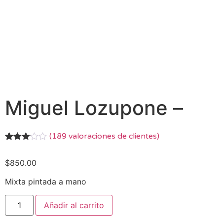
Miguel Lozupone –
(
189
valoraciones de clientes)
Valorado
189
con
$
850.00
2.99
de
5 en
base
Mixta pintada a mano
a
valoraciones
de
Añadir al carrito
clientes