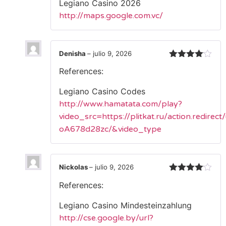
de
Legiano Casino 2026
5
http://maps.google.com.vc/
Denisha
–
julio 9, 2026
Valorado
References:
con
4
de
5
Legiano Casino Codes
http://www.hamatata.com/play?
video_src=https://plitkat.ru/action.r
oA678d28zc/&video_type
Nickolas
–
julio 9, 2026
Valorado
References:
con
4
de
5
Legiano Casino Mindesteinzahlung
http://cse.google.by/url?