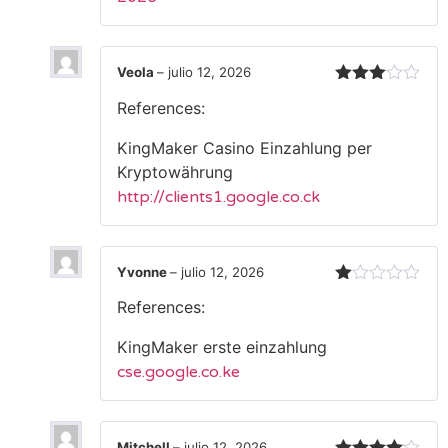
Veola
–
julio 12, 2026
Valorado
References:
con
3
de 5
KingMaker Casino Einzahlung per
Kryptowährung
http://clients1.google.co.ck
Yvonne
–
julio 12, 2026
Valorado
References:
con
1
de
KingMaker erste einzahlung
5
cse.google.co.ke
Mitchell
–
julio 12, 2026