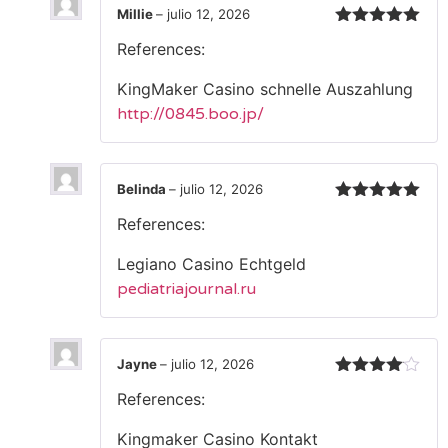
Millie
–
julio 12, 2026
Valorado
References:
con
5
de 5
KingMaker Casino schnelle Auszahlung
http://0845.boo.jp/
Belinda
–
julio 12, 2026
Valorado
References:
con
5
de 5
Legiano Casino Echtgeld
pediatriajournal.ru
Jayne
–
julio 12, 2026
Valorado
References:
con
4
de
5
Kingmaker Casino Kontakt