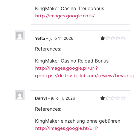
1
de
KingMaker Casino Treuebonus
5
http://images.google.co.ls/
Yetta
–
julio 11, 2026
Valorado
References:
con
1
de
KingMaker Casino Reload Bonus
5
http://images.google.pl/url?
q=https://de.trustpilot.com/review/beyondj
Darryl
–
julio 11, 2026
Valorado
References:
con
1
de
KingMaker einzahlung ohne gebühren
5
http://images.google.ht/url?