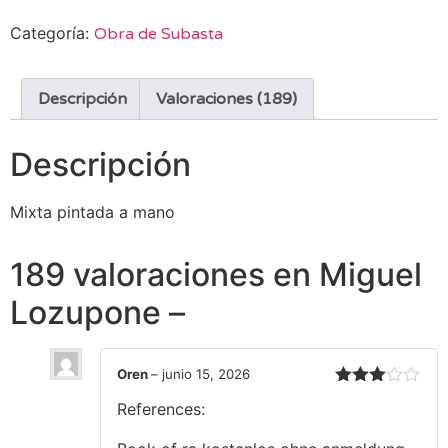
Categoría:
Obra de Subasta
Descripción
Valoraciones (189)
Descripción
Mixta pintada a mano
189 valoraciones en
Miguel
Lozupone –
Oren
–
junio 15, 2026
Valorado
References:
con
3
de 5