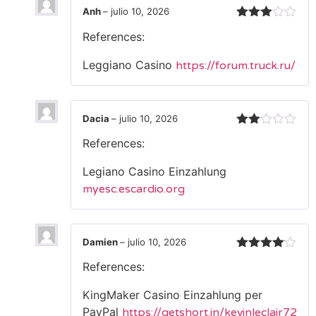
Anh
–
julio 10, 2026
Valorado
References:
con
3
de 5
Leggiano Casino
https://forum.truck.ru/
Dacia
–
julio 10, 2026
Valorado
References:
con
2
de
5
Legiano Casino Einzahlung
myesc.escardio.org
Damien
–
julio 10, 2026
Valorado
References:
con
4
de
5
KingMaker Casino Einzahlung per
PayPal
https://getshort.in/kevinleclair72