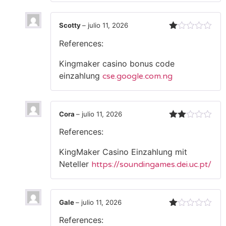
Scotty
–
julio 11, 2026
Valorado
References:
con
1
de
Kingmaker casino bonus code
5
einzahlung
cse.google.com.ng
Cora
–
julio 11, 2026
Valorado
References:
con
2
de
5
KingMaker Casino Einzahlung mit
Neteller
https://soundingames.dei.uc.pt/
Gale
–
julio 11, 2026
Valorado
References:
con