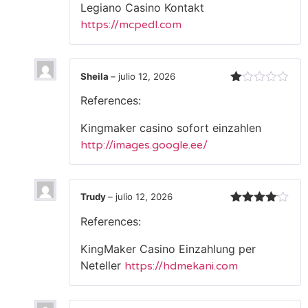
5
Legiano Casino Kontakt
https://mcpedl.com
Sheila
–
julio 12, 2026
Valorado
References:
con
1
de
Kingmaker casino sofort einzahlen
5
http://images.google.ee/
Trudy
–
julio 12, 2026
Valorado
References:
con
4
de
5
KingMaker Casino Einzahlung per
Neteller
https://hdmekani.com