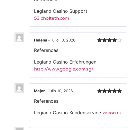
con
2
de
5
Legiano Casino Support
53.cholteth.com
Helena
–
julio 10, 2026
Valorado
References:
con
4
de
5
Legiano Casino Erfahrungen
http://www.google.com.sg/
Major
–
julio 10, 2026
Valorado
References:
con
5
de 5
Legiano Casino Kundenservice
zakon.ru