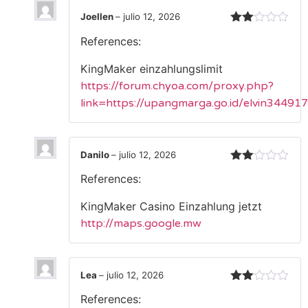
Joellen
–
julio 12, 2026
Valorado
References:
con
2
de
5
KingMaker einzahlungslimit
https://forum.chyoa.com/proxy.php?
link=https://upangmarga.go.id/elvin34491
Danilo
–
julio 12, 2026
Valorado
References:
con
2
de
5
KingMaker Casino Einzahlung jetzt
http://maps.google.mw
Lea
–
julio 12, 2026
Valorado
References:
con