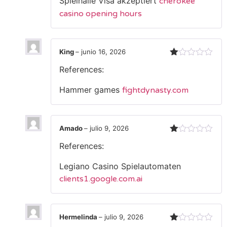
Spielhalle Visa akzeptiert
cherokee
casino opening hours
King
–
junio 16, 2026
Valorado
References:
con
1
de
Hammer games
fightdynasty.com
5
Amado
–
julio 9, 2026
Valorado
References:
con
1
de
Legiano Casino Spielautomaten
5
clients1.google.com.ai
Hermelinda
–
julio 9, 2026