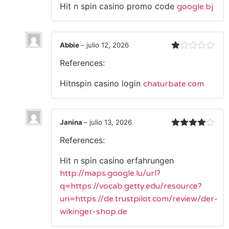
5
Hit n spin casino promo code
google.bj
Abbie
–
julio 12, 2026
Valorado
References:
con
1
de
Hitnspin casino login
chaturbate.com
5
Janina
–
julio 13, 2026
Valorado
References:
con
4
de
5
Hit n spin casino erfahrungen
http://maps.google.lu/url?
q=https://vocab.getty.edu/resource?
uri=https://de.trustpilot.com/review/der-
wikinger-shop.de