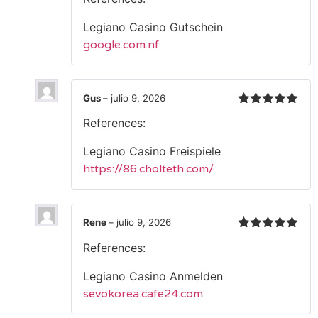
con
4
de
5
Legiano Casino Gutschein
google.com.nf
Gus
–
julio 9, 2026
Valorado
References:
con
5
de 5
Legiano Casino Freispiele
https://86.cholteth.com/
Rene
–
julio 9, 2026
Valorado
References:
con
5
de 5
Legiano Casino Anmelden
sevokorea.cafe24.com