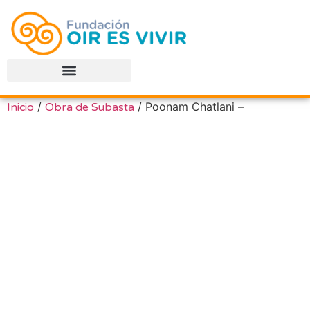
/
/ Poonam Chatlani –
Inicio
Obra de Subasta