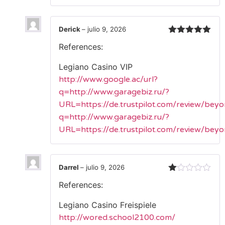
Derick
–
julio 9, 2026
Valorado
References:
con
5
de 5
Legiano Casino VIP
http://www.google.ac/url?
q=http://www.garagebiz.ru/?
URL=https://de.trustpilot.com/review/beyo
q=http://www.garagebiz.ru/?
URL=https://de.trustpilot.com/review/beyo
Darrel
–
julio 9, 2026
Valorado
References:
con
1
de
Legiano Casino Freispiele
5
http://wored.school2100.com/