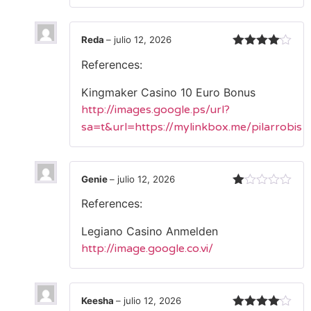
Reda
–
julio 12, 2026
Valorado
References:
con
4
de
5
Kingmaker Casino 10 Euro Bonus
http://images.google.ps/url?
sa=t&url=https://mylinkbox.me/pilarrobis
Genie
–
julio 12, 2026
Valorado
References:
con
1
de
Legiano Casino Anmelden
5
http://image.google.co.vi/
Keesha
–
julio 12, 2026