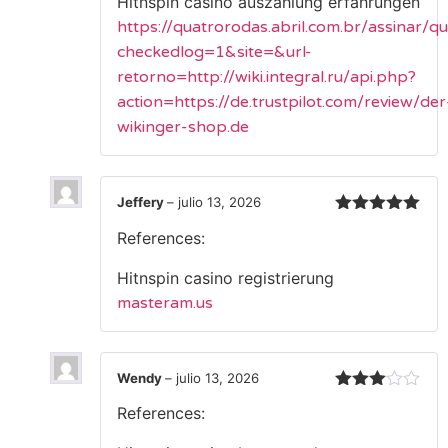
Hitnspin casino auszahlung erfahrungen
https://quatrorodas.abril.com.br/ass
checkedlog=1&site=&url-
retorno=http://wiki.integral.ru/api.php?
action=https://de.trustpilot.com/review/der
wikinger-shop.de
Jeffery
–
julio 13, 2026
Valorado
References:
con
5
de 5
Hitnspin casino registrierung
masteram.us
Wendy
–
julio 13, 2026
Valorado
References:
con
3
de 5