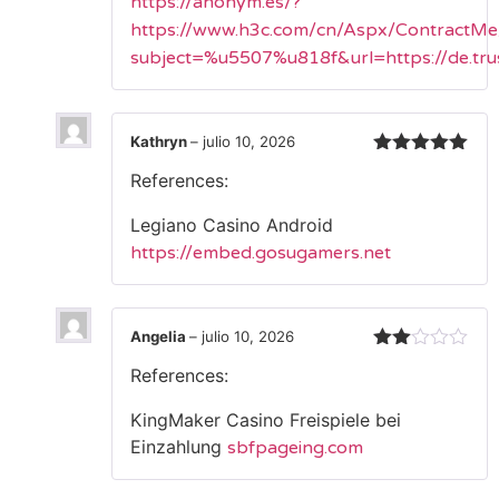
https://anonym.es/?
https://www.h3c.com/cn/Aspx/ContractMe/
subject=%u5507%u818f&url=https://de.trus
Kathryn
–
julio 10, 2026
Valorado
References:
con
5
de 5
Legiano Casino Android
https://embed.gosugamers.net
Angelia
–
julio 10, 2026
Valorado
References:
con
2
de
5
KingMaker Casino Freispiele bei
Einzahlung
sbfpageing.com