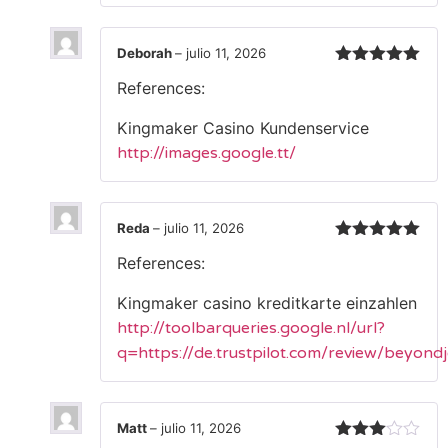
Deborah
–
julio 11, 2026
Valorado
References:
con
5
de 5
Kingmaker Casino Kundenservice
http://images.google.tt/
Reda
–
julio 11, 2026
Valorado
References:
con
5
de 5
Kingmaker casino kreditkarte einzahlen
http://toolbarqueries.google.nl/url?
q=https://de.trustpilot.com/review/beyondj
Matt
–
julio 11, 2026