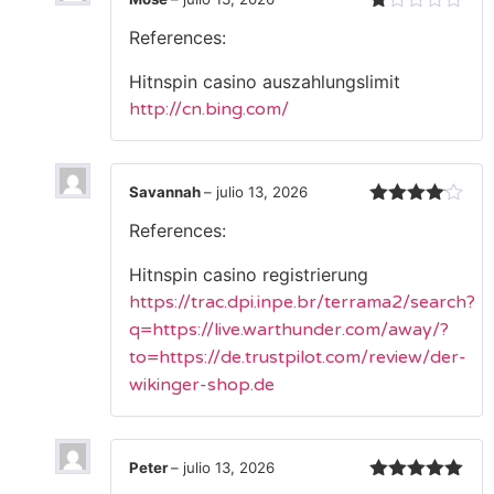
Valorado
References:
con
1
de
Hitnspin casino auszahlungslimit
5
http://cn.bing.com/
Savannah
–
julio 13, 2026
Valorado
References:
con
4
de
5
Hitnspin casino registrierung
https://trac.dpi.inpe.br/terrama2/search?
q=https://live.warthunder.com/away/?
to=https://de.trustpilot.com/review/der-
wikinger-shop.de
Peter
–
julio 13, 2026
Valorado