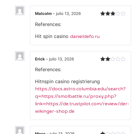
Malcolm
–
julio 13, 2026
Valorado
References:
con
3
de 5
Hit spin casino
danieldefo.ru
Erick
–
julio 13, 2026
Valorado
References:
con
2
de
5
Hitnspin casino registrierung
https://docs.astro.columbia.edu/search?
q=https://smolbattle.ru/proxy.php?
link=https://de.trustpilot.com/review/der-
wikinger-shop.de
Mose
–
julio 13, 2026