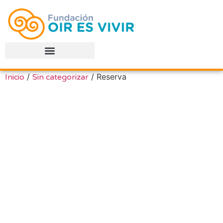
/
/ Reserva
Inicio
Sin categorizar