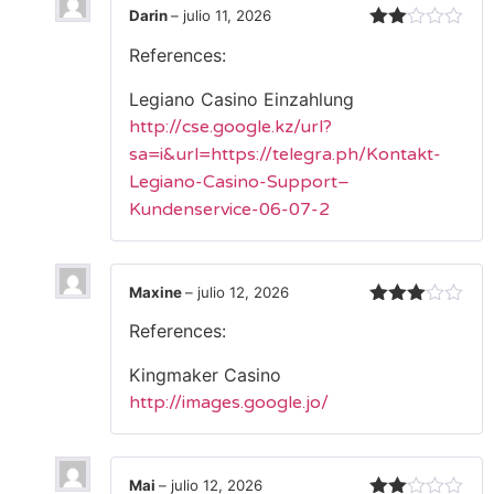
Darin
–
julio 11, 2026
Valorado
References:
con
2
de
5
Legiano Casino Einzahlung
http://cse.google.kz/url?
sa=i&url=https://telegra.ph/Kontakt-
Legiano-Casino-Support–
Kundenservice-06-07-2
Maxine
–
julio 12, 2026
Valorado
References:
con
3
de 5
Kingmaker Casino
http://images.google.jo/
Mai
–
julio 12, 2026