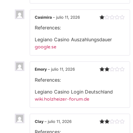
Casimira
–
julio 11, 2026
Valorado
References:
con
1
de
Legiano Casino Auszahlungsdauer
5
google.se
Emory
–
julio 11, 2026
Valorado
References:
con
2
de
5
Legiano Casino Login Deutschland
wiki.holzheizer-forum.de
Clay
–
julio 11, 2026
Valorado
References:
con