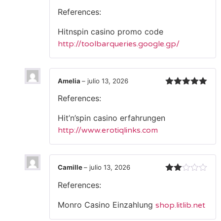
Valorado
References:
con
2
de
5
Hitnspin casino promo code
http://toolbarqueries.google.gp/
Amelia
–
julio 13, 2026
Valorado
References:
con
5
de 5
Hit’n’spin casino erfahrungen
http://www.erotiqlinks.com
Camille
–
julio 13, 2026
Valorado
References:
con
2
de
5
Monro Casino Einzahlung
shop.litlib.net