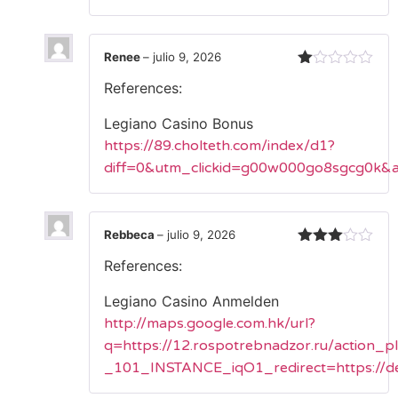
Renee
–
julio 9, 2026
Valorado
References:
con
1
de
Legiano Casino Bonus
5
https://89.cholteth.com/index/d1?
diff=0&utm_clickid=g00w000go8sgcg0k&au
Rebbeca
–
julio 9, 2026
Valorado
References:
con
3
de 5
Legiano Casino Anmelden
http://maps.google.com.hk/url?
q=https://12.rospotrebnadzor.ru/action_p
_101_INSTANCE_iqO1_redirect=https://de.