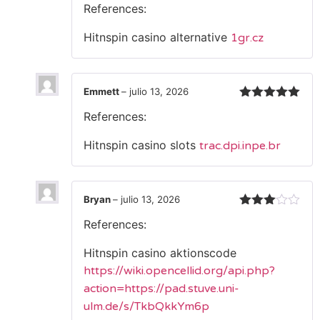
References:
con
5
de 5
Hitnspin casino alternative
1gr.cz
Emmett
–
julio 13, 2026
Valorado
References:
con
5
de 5
Hitnspin casino slots
trac.dpi.inpe.br
Bryan
–
julio 13, 2026
Valorado
References:
con
3
de 5
Hitnspin casino aktionscode
https://wiki.opencellid.org/api.php?
action=https://pad.stuve.uni-
ulm.de/s/TkbQkkYm6p