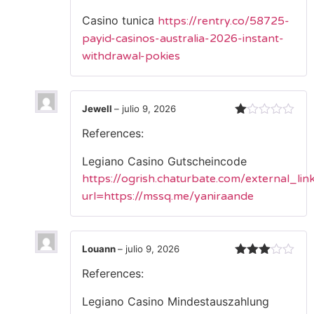
5
Casino tunica
https://rentry.co/58725-
payid-casinos-australia-2026-instant-
withdrawal-pokies
Jewell
–
julio 9, 2026
Valorado
References:
con
1
de
Legiano Casino Gutscheincode
5
https://ogrish.chaturbate.com/external_lin
url=https://mssq.me/yaniraande
Louann
–
julio 9, 2026
Valorado
References:
con
3
de 5
Legiano Casino Mindestauszahlung