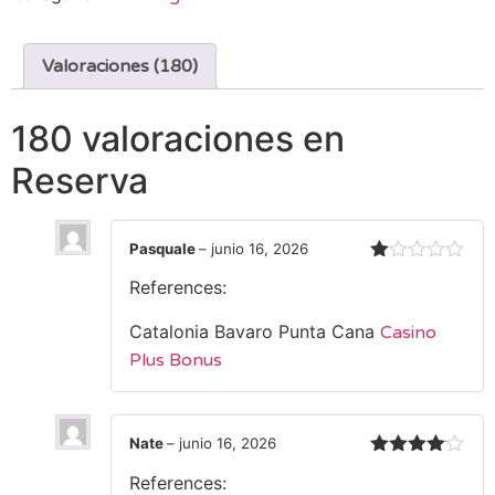
Valoraciones (180)
180 valoraciones en
Reserva
Pasquale
–
junio 16, 2026
Valorado
References:
con
1
de
Catalonia Bavaro Punta Cana
Casino
5
Plus Bonus
Nate
–
junio 16, 2026
Valorado
References:
con
4
de