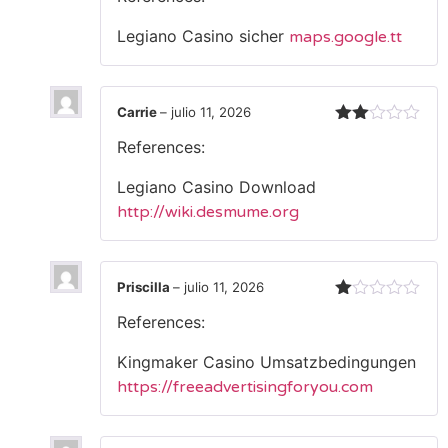
2
de
5
Legiano Casino sicher
maps.google.tt
Carrie
–
julio 11, 2026
Valorado
References:
con
2
de
5
Legiano Casino Download
http://wiki.desmume.org
Priscilla
–
julio 11, 2026
Valorado
References:
con
1
de
Kingmaker Casino Umsatzbedingungen
5
https://freeadvertisingforyou.com